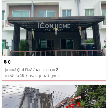
฿ 0
(ขายเเล้ว)โนโว่วิลล์ ลำลูกกา คลอง 2
ทาวน์โฮม 19.7 ​ตร.ว, คูคต, ลำลูกกา