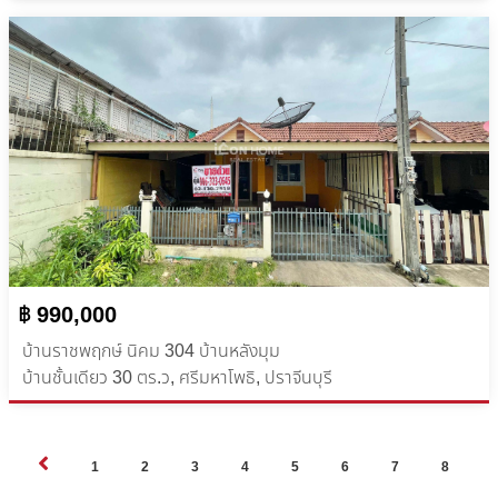
฿ 990,000
บ้านราชพฤกษ์ นิคม 304 บ้านหลังมุม
บ้านชั้นเดียว ​30 ตร.ว, ศรีมหาโพธิ, ปราจีนบุรี
1
2
3
4
5
6
7
8