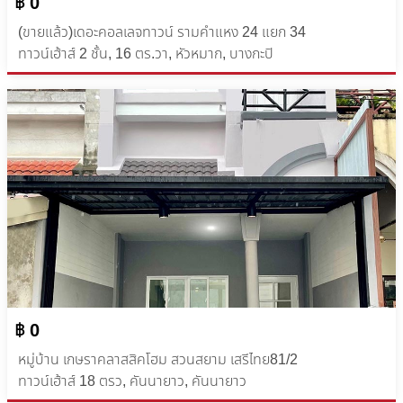
฿ 0
(ขายแล้ว)เดอะคอลเลจทาวน์ รามคำแหง 24 แยก 34
ทาวน์เฮ้าส์ 2 ชั้น, 16 ตร.วา, หัวหมาก, บางกะปิ
฿ 0
หมู่บ้าน เกษราคลาสสิคโฮม สวนสยาม เสรีไทย81/2
ทาวน์เฮ้าส์ 18 ตรว, คันนายาว, คันนายาว