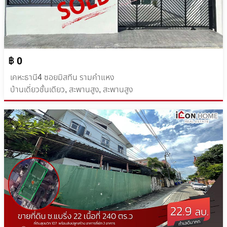
฿ 0
เคหะธานี4 ซอยมิสทีน รามคำแหง
บ้านเดี่ยวชั้นเดียว, สะพานสูง, สะพานสูง