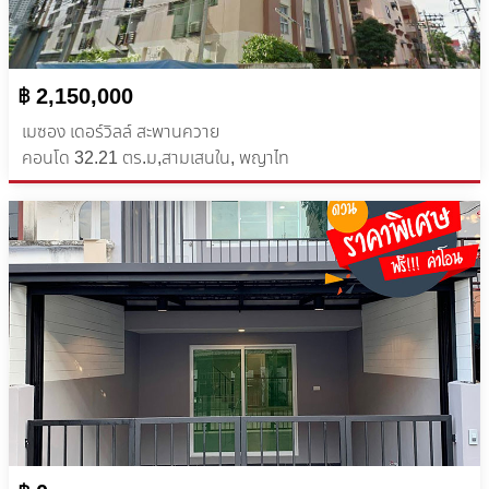
฿ 2,150,000
เมซอง เดอร์วิลล์ สะพานควาย
คอนโด ​32.21 ตร.ม,สามเสนใน, พญาไท